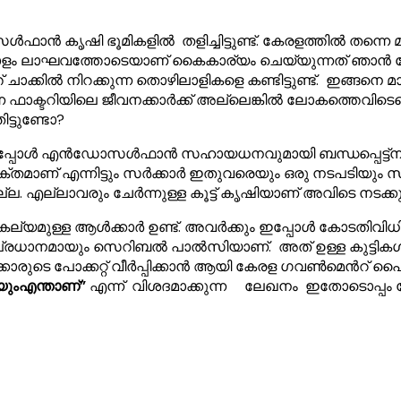
കൃഷി ഭൂമികളിൽ തളിച്ചിട്ടുണ്ട്. കേരളത്തിൽ തന്നെ മാ
ലാഘവത്തോടെയാണ് കൈകാര്യം ചെയ്യുന്നത് ഞാൻ നേരിട്ട്
ചാക്കിൽ നിറക്കുന്ന തൊഴിലാളികളെ കണ്ടിട്ടുണ്ട്. ഇങ്ങ
ഫാക്ടറിയിലെ ജീവനക്കാർക്ക് അല്ലെങ്കിൽ ലോകത്തെവിടെയെ
ിട്ടുണ്ടോ?
്പോൾ എൻഡോസൾഫാൻ സഹായധനവുമായി ബന്ധപ്പെട്ട്നടത്തിയ 
്യക്തമാണ് എന്നിട്ടും സർക്കാർ ഇതുവരെയും ഒരു നടപടിയും സ്വ
ല. എല്ലാവരും ചേർന്നുള്ള കൂട്ട് കൃഷിയാണ് അവിടെ നടക്കുന
കല്യമുള്ള ആൾക്കാർ ഉണ്ട്. അവർക്കും ഇപ്പോൾ കോടതിവിധ
മായും സെറിബൽ പാൽസിയാണ്. അത് ഉള്ള കുട്ടികൾക്കും 
ാരുടെ പോക്കറ്റ് വീർപ്പിക്കാൻ ആയി കേരള ഗവൺമെൻറ് പ
ും
എന്താണ്
”
എന്ന് വിശദമാക്കുന്ന ലേഖനം ഇതോടൊപ്പം ചേർ