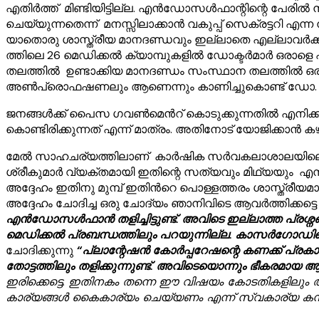
എതിർത്ത് മിണ്ടിയിട്ടില്ല. എൻഡോസൾഫാന്റിന്റെ പേരിൽ നട
ചെയ്യുന്നതെന്ന് മനസ്സിലാക്കാൻ വകുപ്പ് സെക്രട്ടറി എന്ന
യാതൊരു ശാസ്ത്രീയ മാനദണ്ഡവും ഇല്ലാതെ എല്ലാവർക്കും ക
ത്തിലെ 26 മെഡിക്കൽ ക്യാമ്പുകളിൽ ഡോക്ടർമാർ ഒരാളെ
തലത്തിൽ ഉണ്ടാക്കിയ മാനദണ്ഡം സംസ്ഥാന തലത്തിൽ ഒരു
അൺപ്രൊഫഷണലും ആണെന്നും കാണിച്ചുകൊണ്ട് ഡോ. ശ്രീക
ജനങ്ങൾക്ക് പൈസ ഗവൺമെൻറ് കൊടുക്കുന്നതിൽ എനിക്ക്
കൊണ്ടിരിക്കുന്നത് എന്ന് മാത്രം. അതിനോട് യോജിക്കാൻ 
മേൽ സാഹചര്യത്തിലാണ് കാർഷിക സർവകലാശാലയിലെ പ്ര
ശ്രീകുമാർ വ്യക്തമായി ഇതിന്റെ സത്യവും മിഥ്യയും എന്ത
അദ്ദേഹം ഇതിനു മുമ്പ് ഇതിൻറെ പൊള്ളത്തരം ശാസ്ത്രീയമായ
അദ്ദേഹം ചോദിച്ച ഒരു ചോദ്യം ഞാനിവിടെ ആവർത്തിക്കട്ട
എൻഡോസൾഫാൻ തളിച്ചിട്ടുണ്ട്. അവിടെ ഇല്ലാത്ത പ്ര
മെഡിക്കൽ പ്രബന്ധത്തിലും പറയുന്നില്ല. കാസർഗോഡിന്റെ 
ചോദിക്കുന്നു
“പ്ലാന്റേഷൻ കോർപ്പറേഷന്റെ കണക്ക് പ്ര
തോട്ടത്തിലും തളിക്കുന്നുണ്ട്. അവിടെയൊന്നും ഭീകരമായ
ഇരിക്കെട്ടെ. ഇതിനകം തന്നെ ഈ വിഷയം കോടതികളിലും അ
കാര്യങ്ങൾ കൈകാര്യം ചെയ്യണം എന്ന് സ്വകാര്യ കമ്