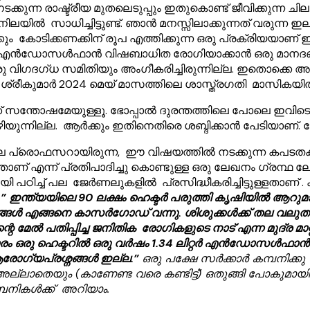
ക്കുന്ന രാഷ്ട്രീയ മുതലെടുപ്പും ഇതുകൊണ്ട് ജീവിക്കുന്ന
 നിലയിൽ സാധിച്ചിട്ടുണ്ട്. ഞാൻ മനസ്സിലാക്കുന്നത് വരുന്ന 
ോടിക്കണക്കിന് രൂപ എത്തിക്കുന്ന ഒരു പ്രക്രിയയാണ് ഇപ
 എൻഡോസൾഫാൻ വിഷബാധിത രോഗിയാക്കാൻ ഒരു മാനദണ്ഡവും സ
 വിഗദഗ്ധ സമിതിയും അംഗീകരിച്ചിരുന്നില്ല. ഇതൊക്കെ 
ുമാർ 2024 മെയ് മാസത്തിലെ ശാസ്ത്രഗതി മാസികയിൽ ലേ
 സന്തോഷമേയുള്ളൂ. ഭോപ്പാൽ ദുരന്തത്തിലെ പോലെ ഇവിടെ
കഴിയുന്നില്ല. ആർക്കും ഇതിനെതിരെ ശബ്ദിക്കാൻ പേടിയാണ്.
ൊഫസറായിരുന്ന, ഈ വിഷയത്തിൽ നടക്കുന്ന കപടതകളെ ന
ാണ് എന്ന് പ്രതിപാദിച്ചു കൊണ്ടുള്ള ഒരു ലേഖനം ഗ്രന്ഥ 
ി പഠിച്ച് പല ജേർണലുകളിൽ പ്രസിദ്ധീകരിച്ചിട്ടുള്ളതാണ്
െ
” ഇന്ത്യയിലെ 90 ലക്ഷം ഹെക്ടർ പരുത്തി കൃഷിയിൽ ആറ
ശ്നങ്ങൾ എങ്ങനെ കാസർഗോഡ് വന്നു. ശിശുക്കൾക്ക് തല
മേൽ പതിപ്പിച്ച ജനിതിക രോഗികളുടെ നാട് എന്ന മുദ്ര മാറ
കാരം ഒരു ഹെക്ടറിൽ ഒരു വർഷം 1.34 ലിറ്റർ എൻഡോസൾഫാൻ 
 ആരോഗ്യപ്രശ്നങ്ങൾ ഇല്ല.”
ഒരു പക്ഷേ സർക്കാർ കമ്പനിക്ക
ല്ലാതെയും (കാണേണ്ട വരെ കണ്ടിട്ട്) ഒതുങ്ങി പോകുമാ
പനികൾക്ക് അറിയാം.