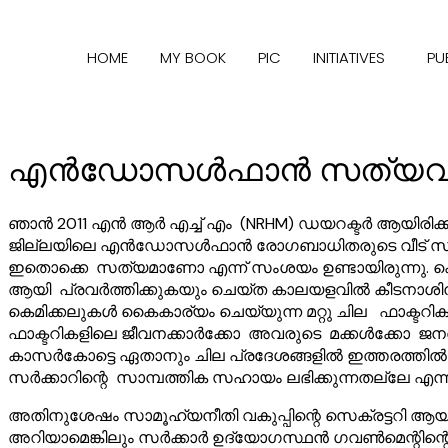
HOME
MY BOOK
PIC
INITIATIVES
PU
എൻഡോസൾഫാൻ സത്യവും 
ഞാൻ 2011 എൻ ആർ എച്ച് എം (NRHM) ഡയറക്ടർ ആയ
ജില്ലയിലെ എൻഡോസൾഫാൻ രോഗബാധിതരുടെ വീട് സന്ദർശ
ഇതൊക്കെ സത്യമാണോ എന്ന് സംശയം ഉണ്ടായിരുന്നു. കെമി
ആയി പ്രവർത്തിക്കുകയും ചെയ്ത കാലയളവിൽ കീടനാശിനികൾ
കെമിക്കലുകൾ കൈകാര്യം ചെയ്യുന്ന മറ്റു ചില ഫാക്ടറ
ഫാക്ടറികളിലെ ജീവനക്കാർക്കോ അവരുടെ മക്കൾക്കോ ജനതി
കാസർകോട്ടെ ഏതാനും ചില പ്രദേശങ്ങളിൽ ഇത്തരത്തിൽ ദുര
സർക്കാറിന്റെ സാമ്പത്തിക സഹായം ലഭിക്കുന്നതല്ലേ എ
അതിനുശേഷം സാമൂഹ്യനീതി വകുപ്പിന്റെ സെക്രട്ടറി ആ
അറിയാമെങ്കിലും സർക്കാർ ഉദ്യോഗസ്ഥൻ ഗവൺമെന്റിന്റ