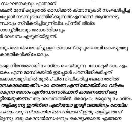
 ചില സംഘടനകളും എന്താണ്
ഇലക്ഷൻ മുമ്പ് കൂടുതൽ മെഡിക്കൽ ക്യാമ്പുകൾ സംഘടിപ്പിച്ച
്പോൾ നടന്നുകൊണ്ടിരിക്കുന്നത് എന്നാണ്. ആദ്യഘട്ട
്വീകരിച്ചിരുന്നില്ല. പിന്നീട് ജില്ല
അശാസ്ത്രീയവും അധാർമികവും
ഖനം എഴുതിയിട്ടുണ്ട്.
യും അനർഹരായിട്ടുള്ളവർക്കാണ് കൂടുതലായി കൊടുത്തു
 കോടതികൾക്ക് പോലും.
ിരന്തരമായി ചോദ്യം ചെയ്യുന്ന, ഡോക്ടർ കെ. എം.
ലോകം എന്ന മാസികയിൽ ഇപ്പോൾ പ്രസിദ്ധീകരിച്ചത്.
 . കലാകൗമുദിയിൽ മുൻപ് പ്രസിദ്ധീകരിച്ച ലേഖനത്തിൽ
ുമാസകാലത്തേക്ക് 15-20 തവണ എന്ന് തോതിൽ 30 വർഷം
 വലുതാകുന്ന രോഗം എൻഡോസൾഫാൻ കാരണമെന്ന് ഒരു
്റിയെടുക്കണം”
ആ ലേഖനത്തിൽ അദ്ദേഹം മറ്റൊരു ചോദ്യം
തളിക്കുന്നു ഇതിൻറെ എത്രയോ ഇരട്ടി വയലിനും തേയില
ു പകരം ഒരു സ്വകാര്യ കമ്പനിയാണ് ഇതു തളിച്ചതെന്ന്
യിരുന്നു. ഒരു കോമ്പൻസേഷനും കൊടുക്കാതെ എങ്ങനെ