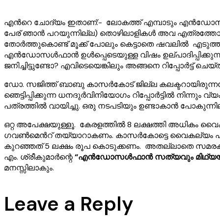
എൻറെ ചോദ്യം ഇതാണ്:- ലോകത്ത് എമ്പാടും എൻഡോസൾഫാൻ 
പേര് ഞാൻ പറയുന്നില്ല) തൊഴിലാളികൾ അവ എത്രത്തോളം 
തോർത്തുകൊണ്ട് മൂക്ക് പോലും കെട്ടാതെ ഷവലിൽ എടുത്ത് 
എൻഡോസൾഫാൻ ഉൾപ്പെടെയുള്ള വിഷം ഉല്പാദിപ്പിക്കുന്ന 
ജനിച്ചിട്ടുണ്ടോ? എവിടെയെങ്കിലും അങ്ങനെ റിപ്പോർട്ട് ചെയ്ത
ഡോ. സജിത്ത് ബാബു കാസർകോട് ജില്ല കലക്ടറായിരുന്നപ
ഞെട്ടിപ്പിക്കുന്ന ധനദുർവിനിയോഗം റിപ്പോർട്ടിൽ നിന്നും വ
പത്രത്തിൽ വായിച്ചു. ഒരു നടപടിയും ഉണ്ടാകാൻ പോകുന്നില്
ഒറ്റ അപേക്ഷയുള്ളൂ. കേരളത്തിൽ 8 ലക്ഷത്തി അധികം വൈ
ഗവൺമെൻറ് തയ്യാറാകണം. കാസർകോട്ടെ വൈകല്യം പ്രധാന
കുറഞ്ഞത് 5 ലക്ഷം രൂപ കൊടുക്കണം. അതല്ലാതെ സമരക്ക
എം. ശ്രീകുമാർന്റെ
“എൻഡോസൾഫാൻ സത്യവും മിഥ്യയ
മനസ്സിലാകും.
Leave a Reply