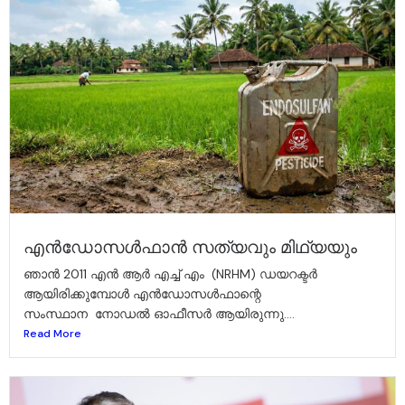
എൻഡോസൾഫാൻ സത്യവും മിഥ്യയും
ഞാൻ 2011 എൻ ആർ എച്ച് എം (NRHM) ഡയറക്ടർ
ആയിരിക്കുമ്പോൾ എൻഡോസൾഫാന്റെ
സംസ്ഥാന നോഡൽ ഓഫീസർ ആയിരുന്നു....
Read More