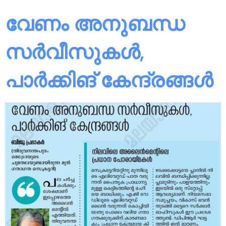
വേണം അനുബന്ധ
സർവീസുകൾ,
പാർക്കിങ് കേന്ദ്രങ്ങൾ