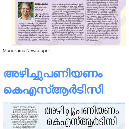
Manorama Newspaper
അഴിച്ചുപണിയണം
കെഎസ്ആർടിസി