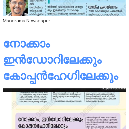
Manorama Newspaper
നോക്കാം
ഇൻഡോറിലേക്കും
കോപ്പൻഹേഗിലേക്കും