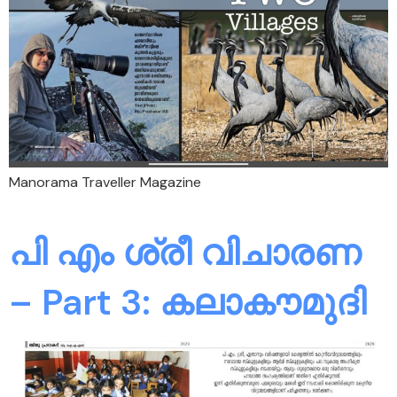
Manorama Traveller Magazine
പി എം ശ്രീ വിചാരണ
– Part 3: കലാകൗമുദി