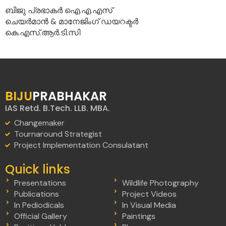
ബിജു പ്രഭാകർ ഐ.എ.എസ്
ചെയർമാൻ & മാനേജിംഗ് ഡയറക്ടർ
കെ.എസ്.ആർ.ടി.സി
BIJU
PRABHAKAR
IAS Retd. B.Tech. LLB. MBA.
Changemaker
Tournaround Strategist
Project Implementation Consulatant
Quick links
Presentations
Wildlife Photography
Publications
Project Videos
In Pediodicals
In Visual Media
Official Gallery
Paintings