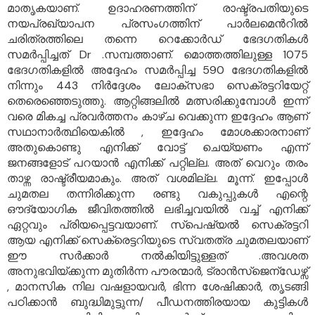
മാതൃകയാണ്. ഉദാഹരണത്തിന് രാഷ്ട്രപതിയുടെ
നയപ്രഖ്യാപന പ്രസംഗത്തിന് പാർലമെൻറിൽ
ചരിത്രത്തിലെ തന്നെ റെക്കോർഡ് ഭേദഗതികൾ
സമർപ്പിച്ചത് Dr .സമ്പത്താണ്. മൊത്തത്തിലുള്ള 1075
ഭേദഗതികളിൽ അദ്ദേഹം സമർപ്പിച്ച 590 ഭേദഗതികളിൽ
നിന്നും 443 നിർദ്ദേശം ലോക്സഭാ സെക്രട്ടറിയേറ്റ്
തെരെഞ്ഞെടുത്തു. ആറ്റിങ്ങലിൽ മത്സരിക്കുമ്പോൾ ഇന്ന്
വരെ മികച്ച പ്രവർത്തനം കാഴ്ച വെക്കുന്ന ഇദ്ദേഹം ആണ്
സഥാനാർത്ഥിയെകിൽ , ഇദ്ദേഹം മോശക്കാരനാണ്
അതുകൊണ്ടു എനിക്ക് വോട്ട് ചെയ്യണം എന്ന്
ജനങ്ങളോട് പറയാൻ എനിക്ക് പറ്റില്ല. അത് വെറും തരം
താഴ്ന്ന രാഷ്ട്രീയമാകും. അത് വശമില്ല. മൂന്ന്. ഇപ്പോൾ
ചുമതല തന്നിരിക്കുന്ന രണ്ടു വകുപ്പുകൾ എന്റെ
ഔദ്യോഗിക ജീവിതത്തിൽ ലഭിച്ചവയിൽ വച്ച് എനിക്ക്
ഏറ്റവും പ്രിയപ്പെട്ടവയാണ്. സ്പെഷ്യൽ സെക്രട്ടറി
ആയ എനിക്ക് സെക്രെട്ടറിയുടെ സ്വതത്ര ചുമതലയാണ്
ഈ സർക്കാർ നൽകിയിട്ടുള്ളത് .അവശത
അനുഭവിയ്ക്കുന്ന മുതിർന്ന പൗരന്മാർ, ട്രാൻസ്ജെന്ഡേഴ്സ്
, മാനസിക നില വഷളായവർ, ഭിന്ന ശേഷിക്കാർ, തൃടങ്ങി
പഠിക്കാൻ ബുദ്ധിമുട്ടുന്ന/ പീഡനത്തിരയായ കുട്ടികൾ