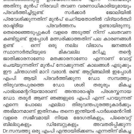
അതിനു മുൻപ് നിരവധി തവണ വരണാധികാരിയുമായും
പ്രവർത്തിച്ചിട്ടുണ്ട്. സർക്കാർ ജോലിയിൽ
പ്രവേശിക്കുന്നതിന് മുൻപ് ചെറിയതോതിൽ വിദ്യാർത്ഥി
രാഷ്ട്രീയ പ്രവർത്തനം ഉണ്ടായിരുന്നു.
തെരെഞ്ഞെടുപ്പുകൾ വളരെ അടുത്ത് നിന്ന് പലതവണ
കണ്ടിട്ടുണ്ട്. ഇപ്പോൾ മത്സരിക്കാത്തതിന് പല കാരണങ്ങൾ
ഉണ്ട് . ഒന്ന് ഒരു നല്ല വിഭാഗം ജനങ്ങൾ
സ്ഥാനാർത്ഥിയുടെ മികവല്ല മറിച്ചു തന്റെ
ജാതിക്കാരനാണോ മതക്കാരനാണോ എന്നാണ് വോട്ട്
ചെയ്യുന്നതിന് മുൻപ് നോക്കുന്നത്. കാലങ്ങൾ എടുക്കും
ഈ ചിന്താഗതി മാറി വരാൻ. രണ്ട്. ആറ്റിങ്ങലിൽ ഇപ്പോൾ
എംപി ആയി പ്രവർത്തിക്കുന്ന ഡോ. സമ്പത്തും
തിരുവന്തപുരത്തെ ഡോ. ശശി തരൂരും മികച്ച
പാര്ലമെന്ററിയന്മാരാണ്. അന്താരാഷ്ട്ര പ്രശസ്തനായ
ഡോ. തരൂർ ആണ് ഞങ്ങളുടെ എംപി എന്ന് പറയുന്നത്
എന്നെ പോലെ എല്ലാ തിരുവന്തപുരത്തുകാർക്കും
അഭിമാനമാണ്. ഇതിനകം തന്നെ ഇന്ത്യൻ പാർലമെൻറിൽ
വളരെ സജീവമായി നിയമ ഭേദഗതികളും, പ്രൈവറ്റ്
ബില്ലുകളും ഡിബേറ്റുകളും അവതരിപ്പിക്കുന്ന
Dr.സമ്പത്തു ഒരു എംപി എന്തായിരിക്കണം എന്നതിന് മികച്ച