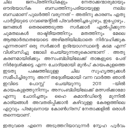
ചില ജനപ്രതിനിധികളും നേതാക്കന്മാരുമായും
ഔദ്യോഗിക ബന്ധത്തിനുപരിയായുള്ള നല്ല
ബന്ധമാണ് പുലർത്തി വരുന്നത് – അതിനു കാരണം ഏതു
പാർട്ടിയുടെ ഗവണ്മെന്റിൽ പ്രവർത്തിച്ചപ്പോഴും, ഇപ്പോഴും ,
ജനങ്ങൾ തെരഞ്ഞെടുത്ത സർക്കാർ ഏൽപ്പിക്കുന്ന
ചുമതലകൾ രാഷ്ട്രീയത്തിനും മതത്തിനും മേലെ
ആത്മാർത്ഥതയോടെ അഴിമതിയില്ലാതെ നിർവഹിക്കുക
എന്നതാണ് ഒരു സർക്കാർ ഉദ്യോഗസ്ഥന്റെ കടമ എന്ന്
വിശ്വസിച്ചു ജോലി ചെയ്യുന്നതുകൊണ്ടാണ് . അതു
കരണമായിരിക്കും അസംബ്ലിയിലേക്ക് താങ്കളുടെ പേര്
നിർദ്ദേശിക്കട്ടെ എന്ന ചോദ്യമായി മുൻപ് കായംകുളത്തെ
ഇടതു പക്ഷത്തിലുള്ള ചില സുഹൃത്തുക്കൾ
സമീപിച്ചിരുന്നു. അന്ന് തദ്ദേശീയമായി വന്ന വാർത്ത ഞാൻ
ഇവിടെ പോസ്റ്റ് ചെയ്യുന്നു. 2011 -യിൽ
കായംകുളത്തുനിന്നും അസംബ്ലിയിലേക്ക് മത്സരിക്കാമോ
എന്നു ചോദിച്ചതും ഹൈ കമാൻഡിന്റെ മുന്നിൽ
കാര്യങ്ങൾ അവതരിപ്പിക്കാൻ കഴിവുള്ള കേരളത്തിലെ
ഏറ്റവും പ്രമുഖനായ കോൺഗ്രസ് നേതാക്കളിൽ ഒരാൾ
തന്നെയാണ് .
ഇതുവരെ എന്നെ അടുത്തറിയാവുന്നർ സ്നേഹ പൂർവം